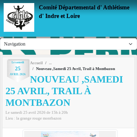
Panneau de gestion des cookies
Comité Départemental d' Athlétisme
d' Indre et Loire
Le
samedi
Accueil
25
Nouveau ,Samedi 25 Avril, Trail à Montbazon
AVRIL
2026
NOUVEAU ,SAMEDI
25 AVRIL, TRAIL À
MONTBAZON
Le
samedi
25
avril
2026
de 15h à 20h
Lieu :
la grange rouge
montbazon