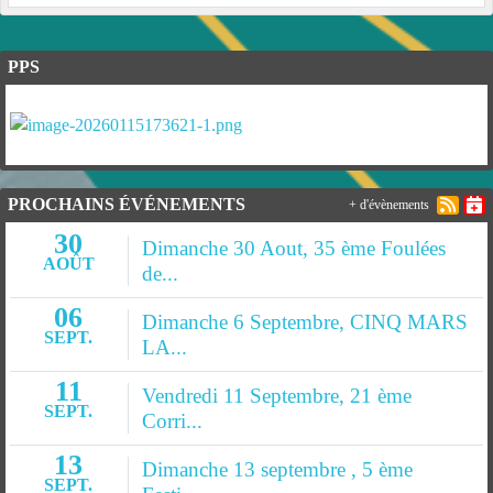
PPS
PROCHAINS ÉVÉNEMENTS
+ d'évènements
30
Dimanche 30 Aout, 35 ème Foulées
AOÛT
de...
06
Dimanche 6 Septembre, CINQ MARS
SEPT.
LA...
11
Vendredi 11 Septembre, 21 ème
SEPT.
Corri...
13
Dimanche 13 septembre , 5 ème
SEPT.