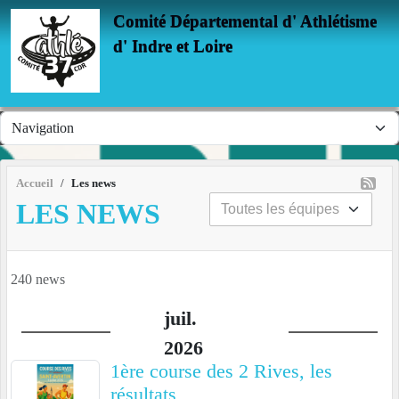
Panneau de gestion des cookies
Comité Départemental d' Athlétisme
d' Indre et Loire
Accueil
Les news
LES NEWS
240 news
juil.
2026
1ère course des 2 Rives, les
résultats