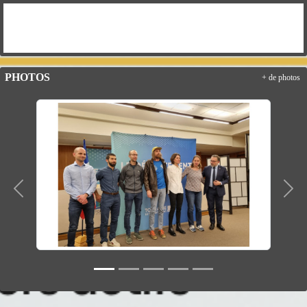
PHOTOS
+ de photos
Précedent
Suiv