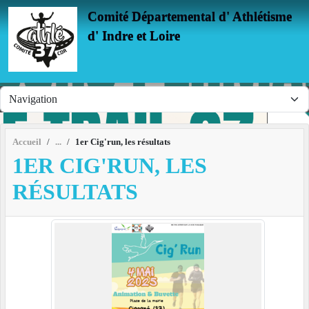
Panneau de gestion des cookies
Comité Départemental d' Athlétisme
d' Indre et Loire
Accueil
1er Cig'run, les résultats
1ER CIG'RUN, LES
RÉSULTATS