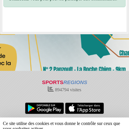
SPORTS
REGIONS
894794
visites
Charte cookies
Gestion des cookies
Ce site utilise des cookies et vous donne le contrôle sur ceux que
Informations légales
Signaler un contenu inapproprié
vous souhaitez activer