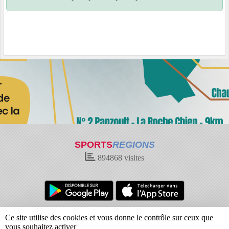
SPORTS
REGIONS
894868
visites
Charte cookies
Gestion des cookies
Ce site utilise des cookies et vous donne le contrôle sur ceux que
Informations légales
Signaler un contenu inapproprié
vous souhaitez activer