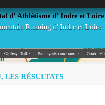
l d' Athlétisme d' Indre et Loire
entale Running d' Indre et Loire
Challenge Trail
Pour organiser une course
Courir - Ma
, LES RÉSULTATS