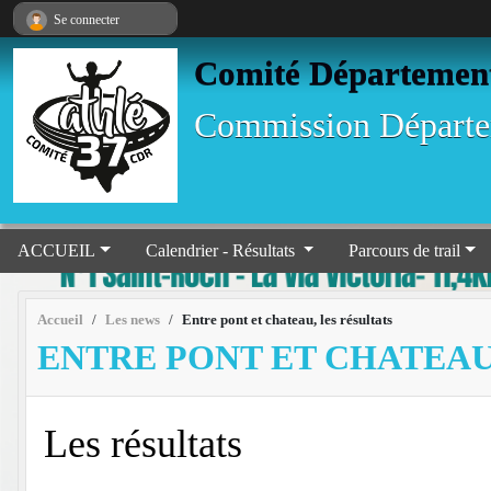
Panneau de gestion des cookies
Se connecter
Comité Départementa
Commission Départem
ACCUEIL
Calendrier - Résultats
Parcours de trail
Accueil
Les news
Entre pont et chateau, les résultats
ENTRE PONT ET CHATEAU
Les résultats