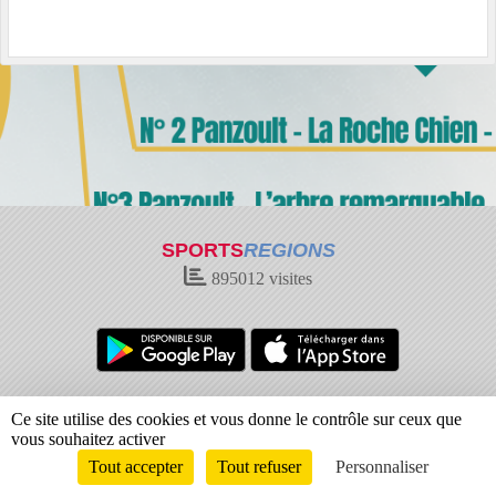
SPORTS
REGIONS
895012
visites
Charte cookies
Gestion des cookies
Ce site utilise des cookies et vous donne le contrôle sur ceux que
Informations légales
Signaler un contenu inapproprié
vous souhaitez activer
Tout accepter
Tout refuser
Personnaliser
Envie de participer ?
Connexion