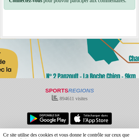
Connectez-vous
pour pouvoir participer aux commentaires.
SPORTS
REGIONS
894611
visites
Charte cookies
Gestion des cookies
Ce site utilise des cookies et vous donne le contrôle sur ceux que