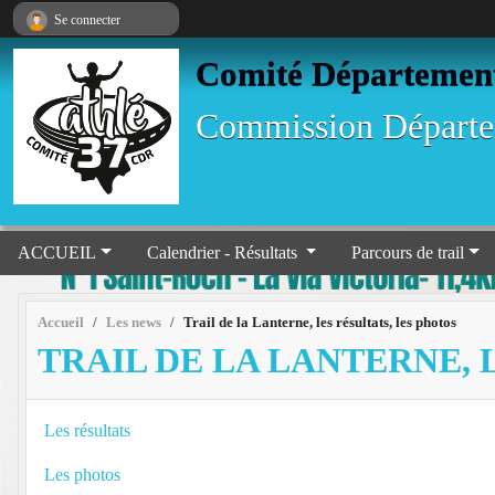
Panneau de gestion des cookies
Se connecter
Comité Départementa
Commission Départem
ACCUEIL
Calendrier - Résultats
Parcours de trail
Accueil
Les news
Trail de la Lanterne, les résultats, les photos
TRAIL DE LA LANTERNE, 
Les résultats
Les photos