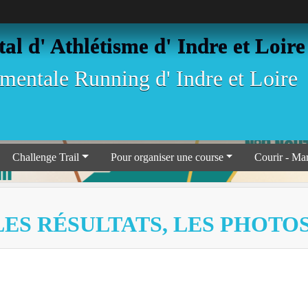
l d' Athlétisme d' Indre et Loire
entale Running d' Indre et Loire
Challenge Trail
Pour organiser une course
Courir - Ma
LES RÉSULTATS, LES PHOTO