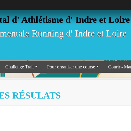
l d' Athlétisme d' Indre et Loire
entale Running d' Indre et Loire
Challenge Trail
Pour organiser une course
Courir - Ma
ES RÉSULATS