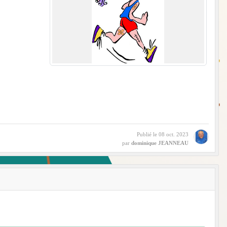
Publié le
08 oct. 2023
par
dominique JEANNEAU