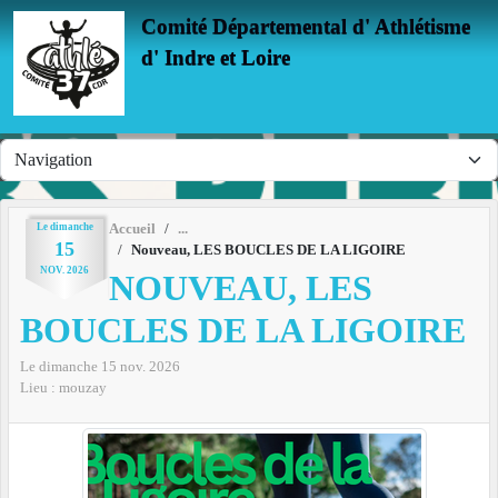
Panneau de gestion des cookies
Comité Départemental d' Athlétisme
d' Indre et Loire
Le
dimanche
Accueil
15
Nouveau, LES BOUCLES DE LA LIGOIRE
NOV.
2026
NOUVEAU, LES
BOUCLES DE LA LIGOIRE
Le
dimanche
15
nov.
2026
Lieu :
mouzay