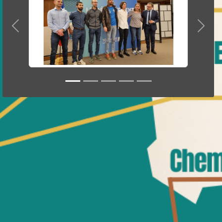
Précedent
Suivan