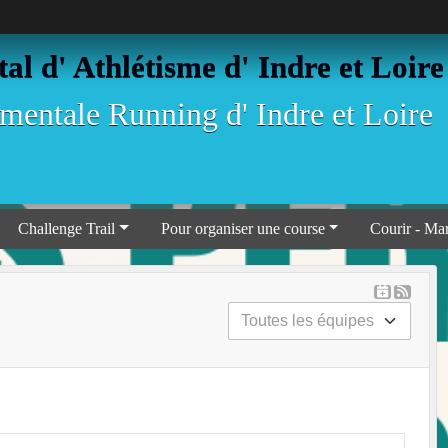
l d' Athlétisme d' Indre et Loire
entale Running d' Indre et Loire
Challenge Trail
Pour organiser une course
Courir - Ma