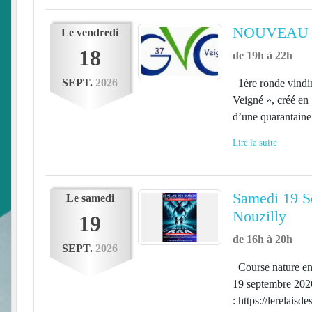
NOUVEAU !
Le
vendredi
18
de 19h à 22h
SEPT.
2026
1ère ronde vindi
Veigné », créé en 
d’une quarantaine d
Lire la suite
Samedi 19 Se
Le
samedi
Nouzilly
19
de 16h à 20h
SEPT.
2026
Course nature en 
19 septembre 2026
: https://lerelais