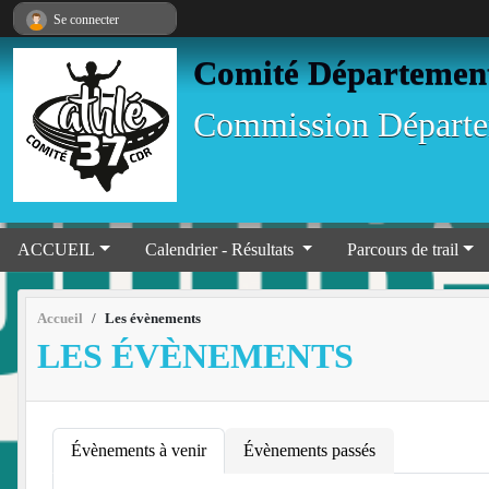
Panneau de gestion des cookies
Se connecter
Comité Départementa
Commission Départem
ACCUEIL
Calendrier - Résultats
Parcours de trail
Accueil
Les évènements
LES ÉVÈNEMENTS
Évènements à venir
Évènements passés