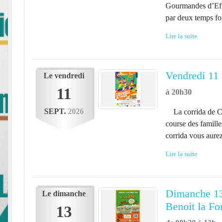
Gourmandes d’Effi
par deux temps for
Lire la suite
Vendredi 11
Le
vendredi
11
à 20h30
SEPT.
2026
La corrida de Ch
course des famill
corrida vous aurez 
Lire la suite
Dimanche 13 
Le
dimanche
Benoit la Fo
13