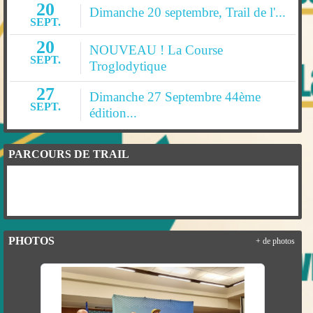
20
Dimanche 20 septembre, Trail de l'...
SEPT.
20
NOUVEAU ! La Course
SEPT.
Troglodytique
27
Dimanche 27 Septembre 44ème
SEPT.
édition...
PARCOURS DE TRAIL
PHOTOS
+ de photos