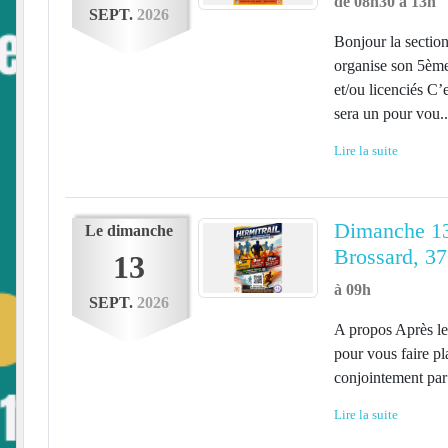
de 08h30 à 13h
SEPT.
2026
Bonjour la se
organise son 5ème
et/ou licenciés C
sera un pour vou..
Lire la suite
Dimanche 13 
Le
dimanche
Brossard, 3
13
à 09h
SEPT.
2026
A propos Après le 
pour vous faire p
conjointement par
Lire la suite