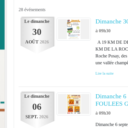
28 événements
Dimanche 30
Le
dimanche
30
à 09h30
AOÛT
2026
A 19 KM DE DE
KM DE LA ROCHE-
Roche Posay, des 
une vallée champêt
Lire la suite
Dimanche 6
Le
dimanche
FOULEES 
06
à 09h30
SEPT.
2026
Dimanche 6 septem